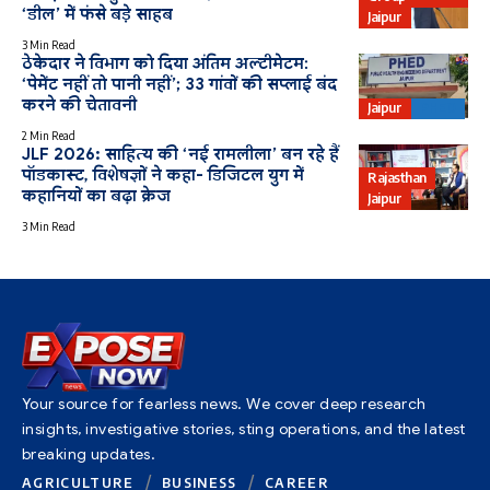
‘डील’ में फंसे बड़े साहब
Jaipur
3 Min Read
ठेकेदार ने विभाग को दिया अंतिम अल्टीमेटम:
‘पेमेंट नहीं तो पानी नहीं’; 33 गांवों की सप्लाई बंद
करने की चेतावनी
Jaipur
PHED
2 Min Read
JLF 2026: साहित्य की ‘नई रामलीला’ बन रहे हैं
पॉडकास्ट, विशेषज्ञों ने कहा- डिजिटल युग में
Rajasthan
कहानियों का बढ़ा क्रेज
Jaipur
3 Min Read
Your source for fearless news. We cover deep research
insights, investigative stories, sting operations, and the latest
breaking updates.
AGRICULTURE
BUSINESS
CAREER