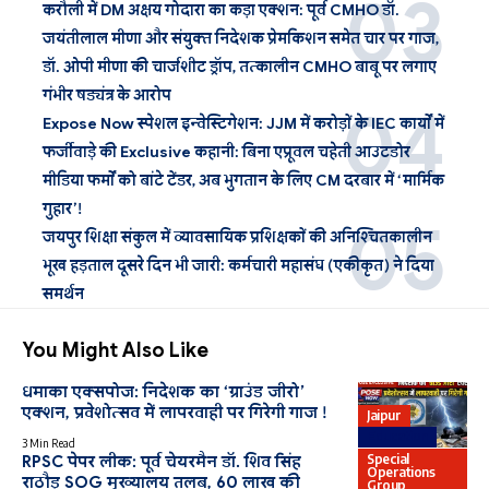
करौली में DM अक्षय गोदारा का कड़ा एक्शन: पूर्व CMHO डॉ.
जयंतीलाल मीणा और संयुक्त निदेशक प्रेमकिशन समेत चार पर गाज,
डॉ. ओपी मीणा की चार्जशीट ड्रॉप, तत्कालीन CMHO बाबू पर लगाए
गंभीर षड्यंत्र के आरोप
Expose Now स्पेशल इन्वेस्टिगेशन: JJM में करोड़ों के IEC कार्यों में
फर्जीवाड़े की Exclusive कहानी: बिना एप्रूवल चहेती आउटडोर
मीडिया फर्मों को बांटे टेंडर, अब भुगतान के लिए CM दरबार में ‘मार्मिक
गुहार’!
जयपुर शिक्षा संकुल में व्यावसायिक प्रशिक्षकों की अनिश्चितकालीन
भूख हड़ताल दूसरे दिन भी जारी: कर्मचारी महासंघ (एकीकृत) ने दिया
समर्थन
You Might Also Like
धमाका एक्सपोज: निदेशक का ‘ग्राउंड जीरो’
एक्शन, प्रवेशोत्सव में लापरवाही पर गिरेगी गाज !
Jaipur
Education
3 Min Read
Special
RPSC पेपर लीक: पूर्व चेयरमैन डॉ. शिव सिंह
Operations
राठौड़ SOG मुख्यालय तलब, 60 लाख की
Group