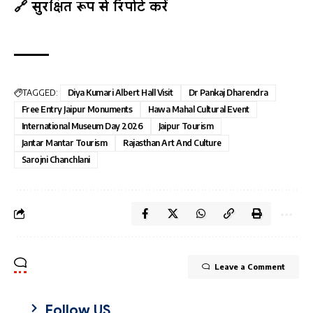
🔗 सुरक्षित रूप से रिपोर्ट करें
TAGGED:
Diya Kumari Albert Hall Visit
Dr Pankaj Dharendra
Free Entry Jaipur Monuments
Hawa Mahal Cultural Event
International Museum Day 2026
Jaipur Tourism
Jantar Mantar Tourism
Rajasthan Art And Culture
Sarojni Chanchlani
Leave a Comment
Follow US