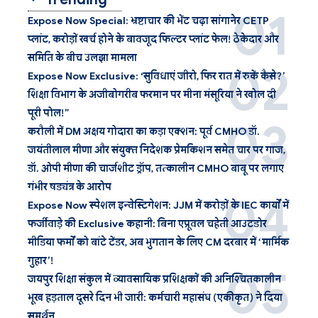
Expose Now Special: भ्रष्टाचार की भेंट चढ़ा सांगानेर CETP
प्लांट, करोड़ों खर्च होने के बावजूद फिल्टर प्लांट फेल! ठेकेदार और
समिति के बीच उलझा मामला
Expose Now Exclusive: ‘सुविधाएं जीरो, फिर रात में रुकें कैसे?’
शिक्षा विभाग के अजीबोगरीब फरमान पर मीना मंसूरिया ने खोल दी
पूरी पोल!”
करौली में DM अक्षय गोदारा का कड़ा एक्शन: पूर्व CMHO डॉ.
जयंतीलाल मीणा और संयुक्त निदेशक प्रेमकिशन समेत चार पर गाज,
डॉ. ओपी मीणा की चार्जशीट ड्रॉप, तत्कालीन CMHO बाबू पर लगाए
गंभीर षड्यंत्र के आरोप
Expose Now स्पेशल इन्वेस्टिगेशन: JJM में करोड़ों के IEC कार्यों में
फर्जीवाड़े की Exclusive कहानी: बिना एप्रूवल चहेती आउटडोर
मीडिया फर्मों को बांटे टेंडर, अब भुगतान के लिए CM दरबार में ‘मार्मिक
गुहार’!
जयपुर शिक्षा संकुल में व्यावसायिक प्रशिक्षकों की अनिश्चितकालीन
भूख हड़ताल दूसरे दिन भी जारी: कर्मचारी महासंघ (एकीकृत) ने दिया
समर्थन