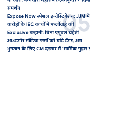
भी जारी: कर्मचारी महासंघ (एकीकृत) ने दिया
समर्थन
Expose Now स्पेशल इन्वेस्टिगेशन: JJM में
करोड़ों के IEC कार्यों में फर्जीवाड़े की
Exclusive कहानी: बिना एप्रूवल चहेती
आउटडोर मीडिया फर्मों को बांटे टेंडर, अब
भुगतान के लिए CM दरबार में ‘मार्मिक गुहार’!