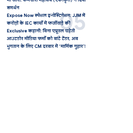
भी जारी: कर्मचारी महासंघ (एकीकृत) ने दिया
समर्थन
Expose Now स्पेशल इन्वेस्टिगेशन: JJM में
करोड़ों के IEC कार्यों में फर्जीवाड़े की
Exclusive कहानी: बिना एप्रूवल चहेती
आउटडोर मीडिया फर्मों को बांटे टेंडर, अब
भुगतान के लिए CM दरबार में ‘मार्मिक गुहार’!