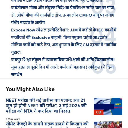
करौली में DM अक्षय गोदारा का कड़ा एक्शन: पूर्व CMHO डॉ.
जयंतीलाल मीणा और संयुक्त निदेशक प्रेमकिशन समेत चार पर गाज,
डॉ. ओपी मीणा की चार्जशीट ड्रॉप, तत्कालीन CMHO बाबू पर लगाए
गंभीर षड्यंत्र के आरोप
Expose Now स्पेशल इन्वेस्टिगेशन: JJM में करोड़ों के IEC कार्यों में
फर्जीवाड़े की Exclusive कहानी: बिना एप्रूवल चहेती आउटडोर
मीडिया फर्मों को बांटे टेंडर, अब भुगतान के लिए CM दरबार में ‘मार्मिक
गुहार’!
जयपुर शिक्षा संकुल में व्यावसायिक प्रशिक्षकों की अनिश्चितकालीन
भूख हड़ताल दूसरे दिन भी जारी: कर्मचारी महासंघ (एकीकृत) ने दिया
समर्थन
You Might Also Like
NEET परीक्षा की नई तारीख का एलान: अब 21
जून हो होगी NEET की परीक्षा, 3 मई 2026 की
Education
परीक्षा को NTA ने कर दिया था निरस्त
CBI
7 Min Read
सीमेंट फैक्ट्री के सामने सड़क हादसे में किसान की