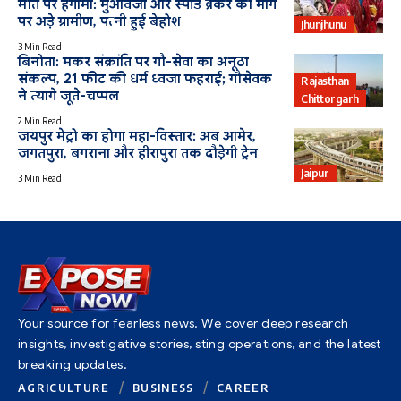
मौत पर हंगामा: मुआवजा और स्पीड ब्रेकर की मांग
पर अड़े ग्रामीण, पत्नी हुई बेहोश
Jhunjhunu
3 Min Read
बिनोता: मकर संक्रांति पर गौ-सेवा का अनूठा
संकल्प, 21 फीट की धर्म ध्वजा फहराई; गौसेवक
Rajasthan
ने त्यागे जूते-चप्पल
Chittorgarh
2 Min Read
जयपुर मेट्रो का होगा महा-विस्तार: अब आमेर,
जगतपुरा, बगराना और हीरापुरा तक दौड़ेगी ट्रेन
Jaipur
3 Min Read
Your source for fearless news. We cover deep research
insights, investigative stories, sting operations, and the latest
breaking updates.
AGRICULTURE
BUSINESS
CAREER