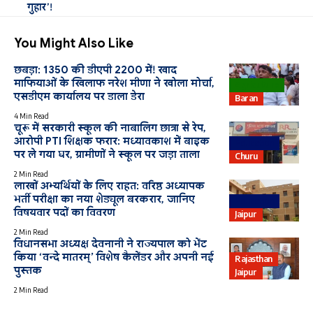
गुहार’!
You Might Also Like
छबड़ा: 1350 की डीएपी 2200 में! खाद
माफियाओं के खिलाफ नरेश मीणा ने खोला मोर्चा,
Agriculture
एसडीएम कार्यालय पर डाला डेरा
Baran
4 Min Read
चूरू में सरकारी स्कूल की नाबालिग छात्रा से रेप,
आरोपी PTI शिक्षक फरार: मध्यावकाश में बाइक
Education
पर ले गया घर, ग्रामीणों ने स्कूल पर जड़ा ताला
Churu
2 Min Read
लाखों अभ्यर्थियों के लिए राहत: वरिष्ठ अध्यापक
भर्ती परीक्षा का नया शेड्यूल बरकरार, जानिए
Education
विषयवार पदों का विवरण
Jaipur
2 Min Read
विधानसभा अध्यक्ष देवनानी ने राज्यपाल को भेंट
किया ‘वन्दे मातरम्’ विशेष कैलेंडर और अपनी नई
Rajasthan
पुस्तक
Jaipur
2 Min Read