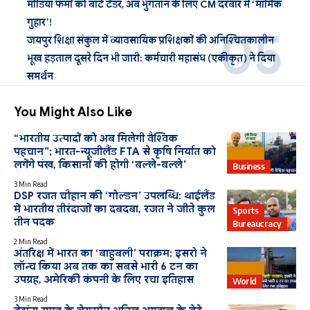
मीडिया फर्मों को बांटे टेंडर, अब भुगतान के लिए CM दरबार में ‘मार्मिक
गुहार’!
जयपुर शिक्षा संकुल में व्यावसायिक प्रशिक्षकों की अनिश्चितकालीन
भूख हड़ताल दूसरे दिन भी जारी: कर्मचारी महासंघ (एकीकृत) ने दिया
समर्थन
You Might Also Like
“भारतीय उत्पादों को अब मिलेगी वैश्विक
पहचान”; भारत-न्यूजीलैंड FTA से कृषि निर्यात को
Bharat
लगेंगे पंख, किसानों की होगी ‘बल्ले-बल्ले’
Business
3 Min Read
DSP रजत चौहान की ‘गोल्डन’ उपलब्धि: थाईलैंड
में भारतीय तीरंदाजों का दबदबा, रजत ने जीते कुल
Sports
तीन पदक
Bureaucracy
2 Min Read
अंतरिक्ष में भारत का ‘बाहुबली’ पराक्रम: इसरो ने
लॉन्च किया अब तक का सबसे भारी 6 टन का
Bharat
उपग्रह, अमेरिकी कंपनी के लिए रचा इतिहास
World
3 Min Read