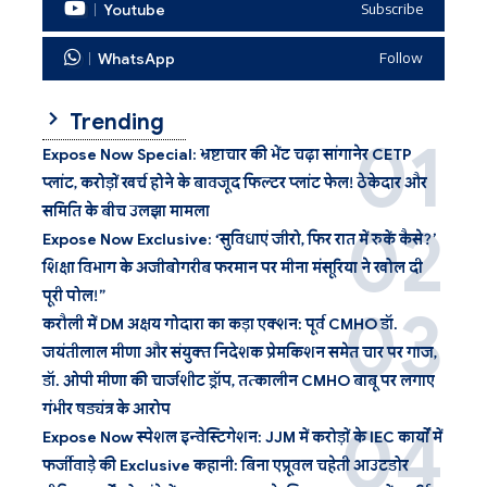
Youtube
Subscribe
WhatsApp
Follow
Trending
Expose Now Special: भ्रष्टाचार की भेंट चढ़ा सांगानेर CETP
प्लांट, करोड़ों खर्च होने के बावजूद फिल्टर प्लांट फेल! ठेकेदार और
समिति के बीच उलझा मामला
Expose Now Exclusive: ‘सुविधाएं जीरो, फिर रात में रुकें कैसे?’
शिक्षा विभाग के अजीबोगरीब फरमान पर मीना मंसूरिया ने खोल दी
पूरी पोल!”
करौली में DM अक्षय गोदारा का कड़ा एक्शन: पूर्व CMHO डॉ.
जयंतीलाल मीणा और संयुक्त निदेशक प्रेमकिशन समेत चार पर गाज,
डॉ. ओपी मीणा की चार्जशीट ड्रॉप, तत्कालीन CMHO बाबू पर लगाए
गंभीर षड्यंत्र के आरोप
Expose Now स्पेशल इन्वेस्टिगेशन: JJM में करोड़ों के IEC कार्यों में
फर्जीवाड़े की Exclusive कहानी: बिना एप्रूवल चहेती आउटडोर