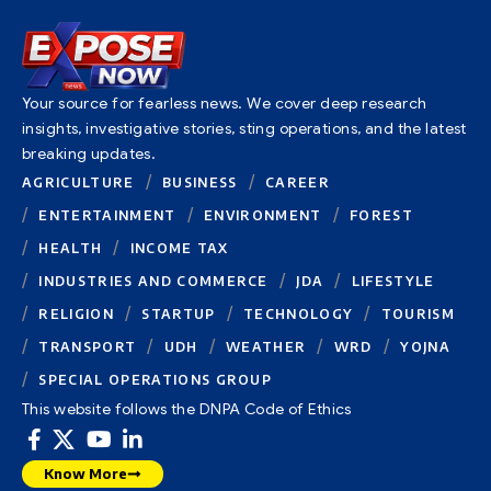
Your source for fearless news. We cover deep research
insights, investigative stories, sting operations, and the latest
breaking updates.
AGRICULTURE
BUSINESS
CAREER
ENTERTAINMENT
ENVIRONMENT
FOREST
HEALTH
INCOME TAX
INDUSTRIES AND COMMERCE
JDA
LIFESTYLE
RELIGION
STARTUP
TECHNOLOGY
TOURISM
TRANSPORT
UDH
WEATHER
WRD
YOJNA
SPECIAL OPERATIONS GROUP
This website follows the DNPA Code of Ethics
Know More