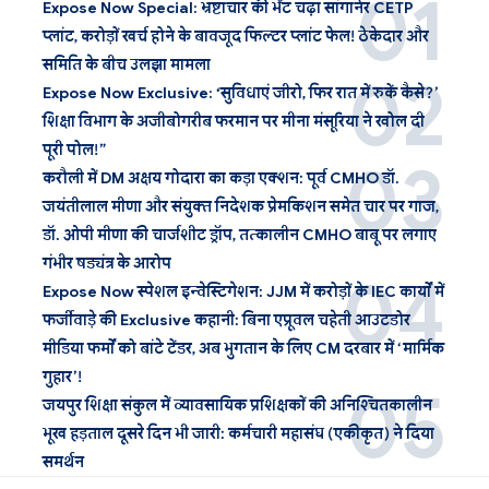
Expose Now Special: भ्रष्टाचार की भेंट चढ़ा सांगानेर CETP
प्लांट, करोड़ों खर्च होने के बावजूद फिल्टर प्लांट फेल! ठेकेदार और
समिति के बीच उलझा मामला
Expose Now Exclusive: ‘सुविधाएं जीरो, फिर रात में रुकें कैसे?’
शिक्षा विभाग के अजीबोगरीब फरमान पर मीना मंसूरिया ने खोल दी
पूरी पोल!”
करौली में DM अक्षय गोदारा का कड़ा एक्शन: पूर्व CMHO डॉ.
जयंतीलाल मीणा और संयुक्त निदेशक प्रेमकिशन समेत चार पर गाज,
डॉ. ओपी मीणा की चार्जशीट ड्रॉप, तत्कालीन CMHO बाबू पर लगाए
गंभीर षड्यंत्र के आरोप
Expose Now स्पेशल इन्वेस्टिगेशन: JJM में करोड़ों के IEC कार्यों में
फर्जीवाड़े की Exclusive कहानी: बिना एप्रूवल चहेती आउटडोर
मीडिया फर्मों को बांटे टेंडर, अब भुगतान के लिए CM दरबार में ‘मार्मिक
गुहार’!
जयपुर शिक्षा संकुल में व्यावसायिक प्रशिक्षकों की अनिश्चितकालीन
भूख हड़ताल दूसरे दिन भी जारी: कर्मचारी महासंघ (एकीकृत) ने दिया
समर्थन