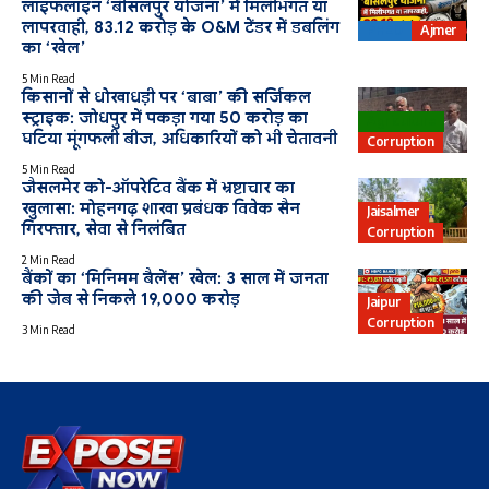
लाइफलाइन ‘बीसलपुर योजना’ में मिलीभगत या
लापरवाही, 83.12 करोड़ के O&M टेंडर में डबलिंग
PHED
Ajmer
का ‘खेल’
5 Min Read
किसानों से धोखाधड़ी पर ‘बाबा’ की सर्जिकल
स्ट्राइक: जोधपुर में पकड़ा गया 50 करोड़ का
Agriculture
घटिया मूंगफली बीज, अधिकारियों को भी चेतावनी
Corruption
5 Min Read
जैसलमेर को-ऑपरेटिव बैंक में भ्रष्टाचार का
खुलासा: मोहनगढ़ शाखा प्रबंधक विवेक सैन
Jaisalmer
गिरफ्तार, सेवा से निलंबित
Corruption
2 Min Read
बैंकों का ‘मिनिमम बैलेंस’ खेल: 3 साल में जनता
की जेब से निकले 19,000 करोड़
Jaipur
Corruption
3 Min Read