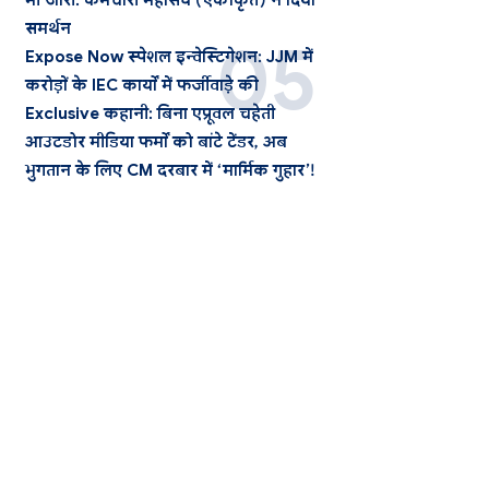
भी जारी: कर्मचारी महासंघ (एकीकृत) ने दिया
समर्थन
Expose Now स्पेशल इन्वेस्टिगेशन: JJM में
करोड़ों के IEC कार्यों में फर्जीवाड़े की
Exclusive कहानी: बिना एप्रूवल चहेती
आउटडोर मीडिया फर्मों को बांटे टेंडर, अब
भुगतान के लिए CM दरबार में ‘मार्मिक गुहार’!