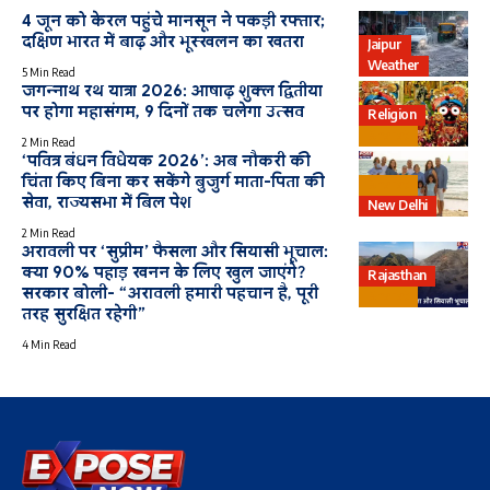
4 जून को केरल पहुंचे मानसून ने पकड़ी रफ्तार;
दक्षिण भारत में बाढ़ और भूस्खलन का खतरा
Jaipur
Weather
5 Min Read
जगन्नाथ रथ यात्रा 2026: आषाढ़ शुक्ल द्वितीया
पर होगा महासंगम, 9 दिनों तक चलेगा उत्सव
Religion
Bharat
2 Min Read
‘पवित्र बंधन विधेयक 2026’: अब नौकरी की
चिंता किए बिना कर सकेंगे बुजुर्ग माता-पिता की
Bharat
सेवा, राज्यसभा में बिल पेश
New Delhi
2 Min Read
अरावली पर ‘सुप्रीम’ फैसला और सियासी भूचाल:
क्या 90% पहाड़ खनन के लिए खुल जाएंगे?
Rajasthan
सरकार बोली- “अरावली हमारी पहचान है, पूरी
Bharat
तरह सुरक्षित रहेगी”
4 Min Read