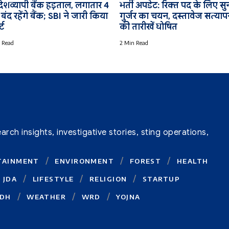
ेशव्यापी बैंक हड़ताल, लगातार 4
भर्ती अपडेट: रिक्त पद के लिए स
बंद रहेंगे बैंक; SBI ने जारी किया
गुर्जर का चयन, दस्तावेज सत्या
्ट
की तारीखें घोषित
 Read
2 Min Read
ch insights, investigative stories, sting operations,
TAINMENT
ENVIRONMENT
FOREST
HEALTH
JDA
LIFESTYLE
RELIGION
STARTUP
DH
WEATHER
WRD
YOJNA