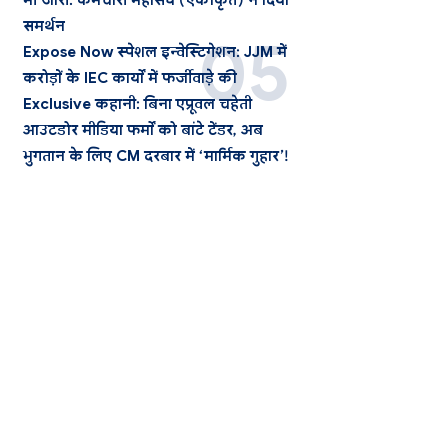
भी जारी: कर्मचारी महासंघ (एकीकृत) ने दिया
समर्थन
Expose Now स्पेशल इन्वेस्टिगेशन: JJM में
करोड़ों के IEC कार्यों में फर्जीवाड़े की
Exclusive कहानी: बिना एप्रूवल चहेती
आउटडोर मीडिया फर्मों को बांटे टेंडर, अब
भुगतान के लिए CM दरबार में ‘मार्मिक गुहार’!