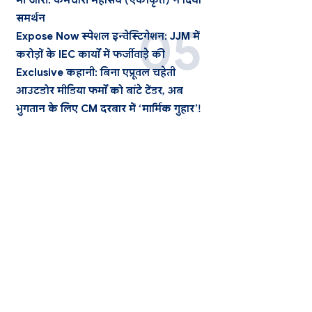
भी जारी: कर्मचारी महासंघ (एकीकृत) ने दिया
समर्थन
Expose Now स्पेशल इन्वेस्टिगेशन: JJM में
करोड़ों के IEC कार्यों में फर्जीवाड़े की
Exclusive कहानी: बिना एप्रूवल चहेती
आउटडोर मीडिया फर्मों को बांटे टेंडर, अब
भुगतान के लिए CM दरबार में ‘मार्मिक गुहार’!