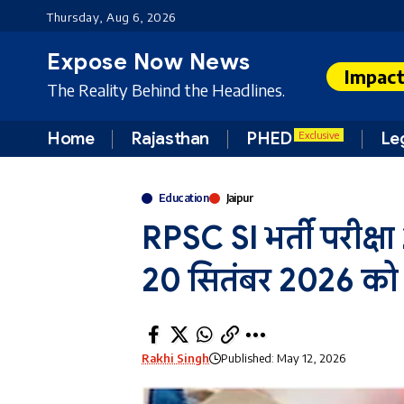
Thursday, Aug 6, 2026
Expose Now News
Impac
The Reality Behind the Headlines.
Home
Rajasthan
PHED
Le
Exclusive
Education
Jaipur
RPSC SI भर्ती परीक्
20 सितंबर 2026 को द
Rakhi Singh
Published: May 12, 2026