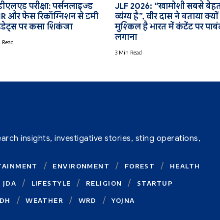
-डीएलएड परीक्षा: पर्सनलाइज्ड
JLF 2026: “खामोशी सबसे बेह
 और फेस रिकॉग्निशन से डमी
व्यंग्य है”, वीर दास ने बताया क्यों
डिडेट्स पर कसा शिकंजा
मुश्किल है भारत में कंटेंट पर पाबं
लगाना
 Read
3 Min Read
ch insights, investigative stories, sting operations,
TAINMENT
ENVIRONMENT
FOREST
HEALTH
JDA
LIFESTYLE
RELIGION
STARTUP
DH
WEATHER
WRD
YOJNA