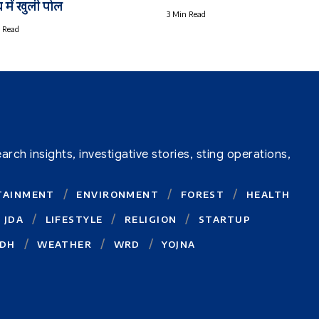
 में खुली पोल
3 Min Read
 Read
ch insights, investigative stories, sting operations,
TAINMENT
ENVIRONMENT
FOREST
HEALTH
JDA
LIFESTYLE
RELIGION
STARTUP
DH
WEATHER
WRD
YOJNA