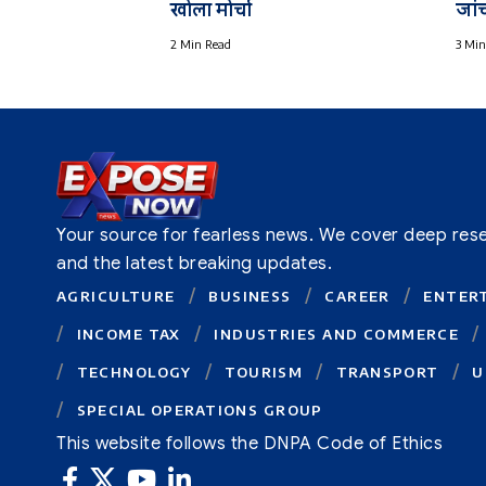
खोला मोर्चा
जांच
2 Min Read
3 Min
Your source for fearless news. We cover deep resear
and the latest breaking updates.
AGRICULTURE
BUSINESS
CAREER
ENTER
INCOME TAX
INDUSTRIES AND COMMERCE
TECHNOLOGY
TOURISM
TRANSPORT
U
SPECIAL OPERATIONS GROUP
This website follows the DNPA Code of Ethics