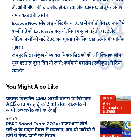
डॉ. ओपी मीणा की चार्जशीट ड्रॉप, तत्कालीन CMHO बाबू पर लगाए
गंभीर षड्यंत्र के आरोप
Expose Now स्पेशल इन्वेस्टिगेशन: JJM में करोड़ों के IEC कार्यों में
फर्जीवाड़े की Exclusive कहानी: बिना एप्रूवल चहेती आउटडोर
मीडिया फर्मों को बांटे टेंडर, अब भुगतान के लिए CM दरबार में ‘मार्मिक
गुहार’!
जयपुर शिक्षा संकुल में व्यावसायिक प्रशिक्षकों की अनिश्चितकालीन
भूख हड़ताल दूसरे दिन भी जारी: कर्मचारी महासंघ (एकीकृत) ने दिया
समर्थन
You Might Also Like
Jaipur
जयपुर डिस्कॉम CMD आरती डोगरा के खिलाफ
Anti
ACB जांच पर हाई कोर्ट की रोक: खंडपीठ ने
Corruption
थामी एकलपीठ की कार्रवाई
Bureau
4 Min Read
RBSE Board Exam 2026: राजस्थान बोर्ड
परीक्षा के टाइम टेबल में बदलाव, अब दो पारियों में
Education
होंगे ये पेपर, जानें नए नियम
Rajasthan