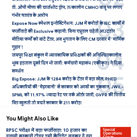
डॉ. ओपी मीणा की चार्जशीट ड्रॉप, तत्कालीन CMHO बाबू पर लगाए
गंभीर षड्यंत्र के आरोप
Expose Now स्पेशल इन्वेस्टिगेशन: JJM में करोड़ों के IEC कार्यों में
फर्जीवाड़े की Exclusive कहानी: बिना एप्रूवल चहेती आउटडोर
मीडिया फर्मों को बांटे टेंडर, अब भुगतान के लिए CM दरबार में ‘मार्मिक
गुहार’!
जयपुर शिक्षा संकुल में व्यावसायिक प्रशिक्षकों की अनिश्चितकालीन
भूख हड़ताल दूसरे दिन भी जारी: कर्मचारी महासंघ (एकीकृत) ने दिया
समर्थन
Big Expose: JJM के 1284 करोड़ के टेंडर में बड़ा खेल, PHED
अधिकारियों की ‘मेहरबानी’ से सरकार को अरबों का नुकसान, JWIL-
SPML को 11.97% ज्यादा रेट पर वर्क ऑर्डर जारी, GVPR की वित्तीय
बिड खुलती तो बचते सरकार के 211 करोड़!
You Might Also Like
Special
RPSC परीक्षा में बड़ा फर्जीवाड़ा: 10 हजार का
Operations
इनामी सरकारी टीचर डमी कैंडिडेट बनकर दे रहा
Group