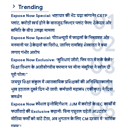
Trending
Expose Now Special: भ्रष्टाचार की भेंट चढ़ा सांगानेर CETP
प्लांट, करोड़ों खर्च होने के बावजूद फिल्टर प्लांट फेल! ठेकेदार और
समिति के बीच उलझा मामला
Expose Now Special: पीडब्ल्यूडी में फाइलों के निस्तारण और
मनमानी पर ठेकेदारों का विरोध, जानिए रामसिंह शेखावत ने क्या
लगाए गंभीर आरोप
Expose Now Exclusive: ‘सुविधाएं जीरो, फिर रात में रुकें कैसे?’
शिक्षा विभाग के अजीबोगरीब फरमान पर मीना मंसूरिया ने खोल दी
पूरी पोल!”
जयपुर शिक्षा संकुल में व्यावसायिक प्रशिक्षकों की अनिश्चितकालीन
भूख हड़ताल दूसरे दिन भी जारी: कर्मचारी महासंघ (एकीकृत) ने दिया
समर्थन
Expose Now स्पेशल इन्वेस्टिगेशन: JJM में करोड़ों के IEC कार्यों में
फर्जीवाड़े की Exclusive कहानी: बिना एप्रूवल चहेती आउटडोर
मीडिया फर्मों को बांटे टेंडर, अब भुगतान के लिए CM दरबार में ‘मार्मिक
गुहार’!