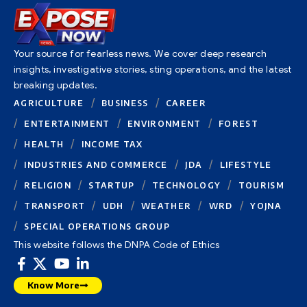
Your source for fearless news. We cover deep research
insights, investigative stories, sting operations, and the latest
breaking updates.
AGRICULTURE
BUSINESS
CAREER
ENTERTAINMENT
ENVIRONMENT
FOREST
HEALTH
INCOME TAX
INDUSTRIES AND COMMERCE
JDA
LIFESTYLE
RELIGION
STARTUP
TECHNOLOGY
TOURISM
TRANSPORT
UDH
WEATHER
WRD
YOJNA
SPECIAL OPERATIONS GROUP
This website follows the DNPA Code of Ethics
Know More