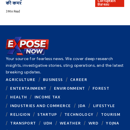
Corruption
की कमर
Bureau
3 Min Read
Your source for fearless news. We cover deep research
insights, investigative stories, sting operations, and the latest
breaking updates.
AGRICULTURE
BUSINESS
CAREER
ENTERTAINMENT
ENVIRONMENT
FOREST
HEALTH
INCOME TAX
INDUSTRIES AND COMMERCE
JDA
LIFESTYLE
RELIGION
STARTUP
TECHNOLOGY
TOURISM
TRANSPORT
UDH
WEATHER
WRD
YOJNA