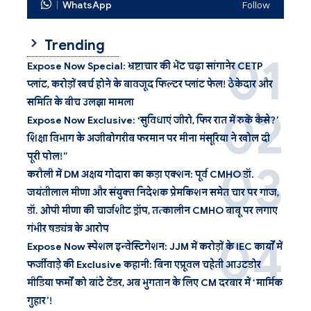
WhatsApp
Follow
Trending
Expose Now Special: भ्रष्टाचार की भेंट चढ़ा सांगानेर CETP
प्लांट, करोड़ों खर्च होने के बावजूद फिल्टर प्लांट फेल! ठेकेदार और
समिति के बीच उलझा मामला
Expose Now Exclusive: ‘सुविधाएं जीरो, फिर रात में रुकें कैसे?’
शिक्षा विभाग के अजीबोगरीब फरमान पर मीना मंसूरिया ने खोल दी
पूरी पोल!”
करौली में DM अक्षय गोदारा का कड़ा एक्शन: पूर्व CMHO डॉ.
जयंतीलाल मीणा और संयुक्त निदेशक प्रेमकिशन समेत चार पर गाज,
डॉ. ओपी मीणा की चार्जशीट ड्रॉप, तत्कालीन CMHO बाबू पर लगाए
गंभीर षड्यंत्र के आरोप
Expose Now स्पेशल इन्वेस्टिगेशन: JJM में करोड़ों के IEC कार्यों में
फर्जीवाड़े की Exclusive कहानी: बिना एप्रूवल चहेती आउटडोर
मीडिया फर्मों को बांटे टेंडर, अब भुगतान के लिए CM दरबार में ‘मार्मिक
गुहार’!