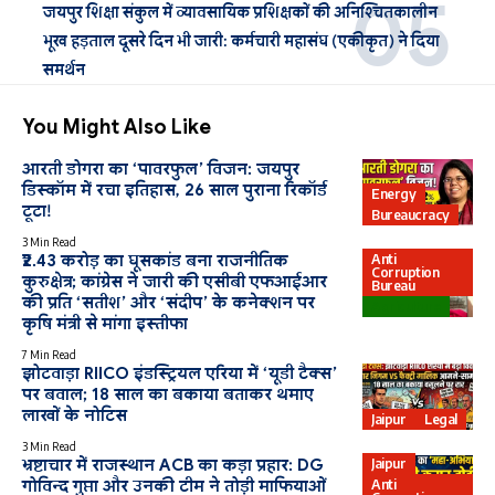
जयपुर शिक्षा संकुल में व्यावसायिक प्रशिक्षकों की अनिश्चितकालीन
भूख हड़ताल दूसरे दिन भी जारी: कर्मचारी महासंघ (एकीकृत) ने दिया
समर्थन
You Might Also Like
आरती डोगरा का ‘पावरफुल’ विजन: जयपुर
डिस्कॉम में रचा इतिहास, 26 साल पुराना रिकॉर्ड
Energy
टूटा!
Bureaucracy
3 Min Read
Anti
₹2.43 करोड़ का घूसकांड बना राजनीतिक
Corruption
कुरुक्षेत्र; कांग्रेस ने जारी की एसीबी एफआईआर
Bureau
की प्रति ‘सतीश’ और ‘संदीप’ के कनेक्शन पर
Agriculture
कृषि मंत्री से मांगा इस्तीफा
7 Min Read
झोटवाड़ा RIICO इंडस्ट्रियल एरिया में ‘यूडी टैक्स’
पर बवाल; 18 साल का बकाया बताकर थमाए
लाखों के नोटिस
Jaipur
Legal
3 Min Read
Jaipur
भ्रष्टाचार में राजस्थान ACB का कड़ा प्रहार: DG
Anti
गोविन्द गुप्ता और उनकी टीम ने तोड़ी माफियाओं