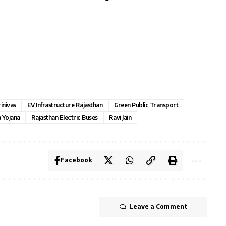
rinivas
EV Infrastructure Rajasthan
Green Public Transport
 Yojana
Rajasthan Electric Buses
Ravi Jain
Facebook
Leave a Comment