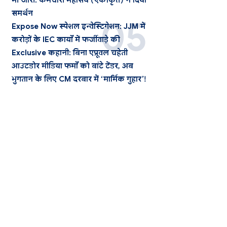
भी जारी: कर्मचारी महासंघ (एकीकृत) ने दिया
समर्थन
Expose Now स्पेशल इन्वेस्टिगेशन: JJM में
करोड़ों के IEC कार्यों में फर्जीवाड़े की
Exclusive कहानी: बिना एप्रूवल चहेती
आउटडोर मीडिया फर्मों को बांटे टेंडर, अब
भुगतान के लिए CM दरबार में ‘मार्मिक गुहार’!