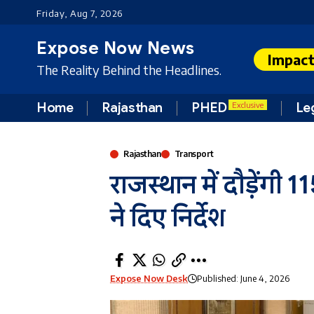
Friday, Aug 7, 2026
Expose Now News
Impac
The Reality Behind the Headlines.
Home
Rajasthan
PHED
Le
Exclusive
Rajasthan
Transport
राजस्थान में दौड़ेंगी 
ने दिए निर्देश
Expose Now Desk
Published: June 4, 2026