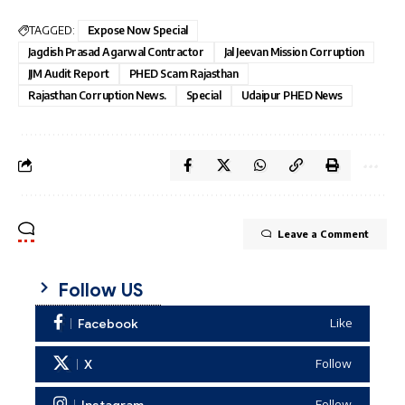
TAGGED:
Expose Now Special
Jagdish Prasad Agarwal Contractor
Jal Jeevan Mission Corruption
JJM Audit Report
PHED Scam Rajasthan
Rajasthan Corruption News.
Special
Udaipur PHED News
Leave a Comment
Follow US
Facebook
Like
X
Follow
Instagram
Follow