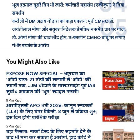
भूख हड़ताल दूसरे दिन भी जारी: कर्मचारी महासंघ (एकीकृत) ने दिया
समर्थन
करौली में DM अक्षय गोदारा का कड़ा एक्शन: पूर्व CMHO डॉ.
जयंतीलाल मीणा और संयुक्त निदेशक प्रेमकिशन समेत चार पर गाज,
डॉ. ओपी मीणा की चार्जशीट ड्रॉप, तत्कालीन CMHO बाबू पर लगाए
गंभीर षड्यंत्र के आरोप
You Might Also Like
EXPOSE NOW SPECIAL – भ्रष्टाचार का
‘ऑटो’ग्राफ: 21 तोपों की सलामी से ‘ऑटो’ की
Rajasthan
सवारी तक, JJM घोटाले के मास्टरमाइंड पूर्व IAS
Crime
सुबोध अग्रवाल की ‘धूम’ स्टाइल फरारी!
8 Min Read
आरपीएससी APO भर्ती 2026: कानून स्नातकों
(LLB) के लिए बंपर वैकेंसी, 8 जून से प्रक्रिया शुरू;
Education
इस दिन होगी प्रारंभिक परीक्षा
Jaipur
5 Min Read
बड़ा फैसला: नार्को टेस्ट के लिए सहमति देने के
बाद भी मना कर सकता है आरोपी, हाई कोर्ट ने