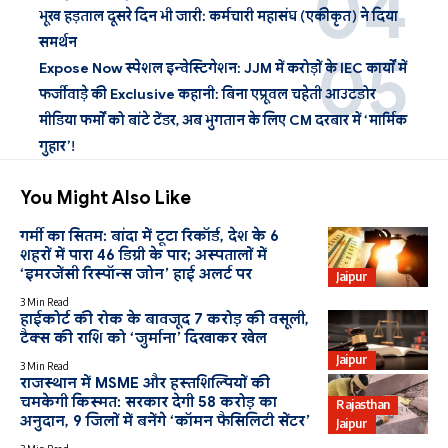
भूख हड़ताल दूसरे दिन भी जारी: कर्मचारी महासंघ (एकीकृत) ने दिया
समर्थन
Expose Now स्पेशल इन्वेस्टिगेशन: JJM में करोड़ों के IEC कार्यों में
फर्जीवाड़े की Exclusive कहानी: बिना एप्रूवल चहेती आउटडोर
मीडिया फर्मों को बांटे टेंडर, अब भुगतान के लिए CM दरबार में ‘मार्मिक
गुहार’!
You Might Also Like
गर्मी का सितम: बांदा में टूटा रिकॉर्ड, देश के 6
शहरों में पारा 46 डिग्री के पार; अस्पतालों में
‘इमरजेंसी रिस्पॉन्स जोन’ हाई अलर्ट पर
Jaipur
3 Min Read
हाईकोर्ट की रोक के बावजूद 7 करोड़ की वसूली,
टैक्स की राशि को ‘जुर्माना’ दिखाकर खेल
Jaipur
3 Min Read
राजस्थान में MSME और हस्तशिल्पियों की
चमकेगी किस्मत: सरकार देगी 58 करोड़ का
Rajasthan
अनुदान, 9 जिलों में बनेंगे ‘कॉमन फैसिलिटी सेंटर’
Jaipur