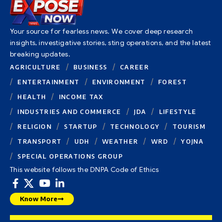
Your source for fearless news. We cover deep research
insights, investigative stories, sting operations, and the latest
breaking updates.
AGRICULTURE
BUSINESS
CAREER
ENTERTAINMENT
ENVIRONMENT
FOREST
HEALTH
INCOME TAX
INDUSTRIES AND COMMERCE
JDA
LIFESTYLE
RELIGION
STARTUP
TECHNOLOGY
TOURISM
TRANSPORT
UDH
WEATHER
WRD
YOJNA
SPECIAL OPERATIONS GROUP
This website follows the DNPA Code of Ethics
Know More