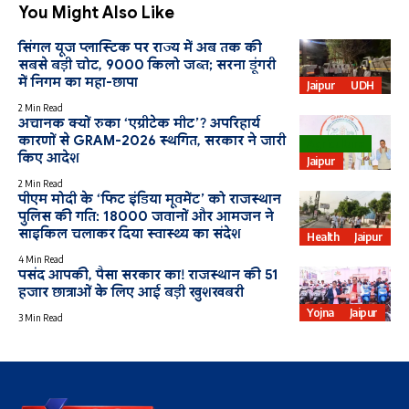
You Might Also Like
सिंगल यूज प्लास्टिक पर राज्य में अब तक की
सबसे बड़ी चोट, 9000 किलो जब्त; सरना डूंगरी
में निगम का महा-छापा
Jaipur
UDH
2 Min Read
अचानक क्यों रुका ‘एग्रीटेक मीट’? अपरिहार्य
कारणों से GRAM-2026 स्थगित, सरकार ने जारी
Agriculture
किए आदेश
Jaipur
2 Min Read
पीएम मोदी के ‘फिट इंडिया मूवमेंट’ को राजस्थान
पुलिस की गति: 18000 जवानों और आमजन ने
साइकिल चलाकर दिया स्वास्थ्य का संदेश
Health
Jaipur
4 Min Read
पसंद आपकी, पैसा सरकार का! राजस्थान की 51
हजार छात्राओं के लिए आई बड़ी खुशखबरी
Yojna
Jaipur
3 Min Read