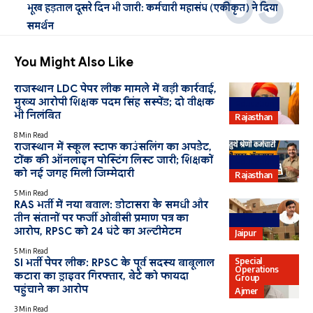
भूख हड़ताल दूसरे दिन भी जारी: कर्मचारी महासंघ (एकीकृत) ने दिया
समर्थन
You Might Also Like
राजस्थान LDC पेपर लीक मामले में बड़ी कार्रवाई,
मुख्य आरोपी शिक्षक पदम सिंह सस्पेंड; दो वीक्षक
Education
भी निलंबित
Rajasthan
8 Min Read
राजस्थान में स्कूल स्टाफ काउंसलिंग का अपडेट,
टोंक की ऑनलाइन पोस्टिंग लिस्ट जारी; शिक्षकों
Education
को नई जगह मिली जिम्मेदारी
Rajasthan
5 Min Read
RAS भर्ती में नया बवाल: डोटासरा के समधी और
तीन संतानों पर फर्जी ओबीसी प्रमाण पत्र का
Education
आरोप, RPSC को 24 घंटे का अल्टीमेटम
Jaipur
5 Min Read
Special
SI भर्ती पेपर लीक: RPSC के पूर्व सदस्य बाबूलाल
Operations
कटारा का ड्राइवर गिरफ्तार, बेटे को फायदा
Group
पहुंचाने का आरोप
Ajmer
3 Min Read