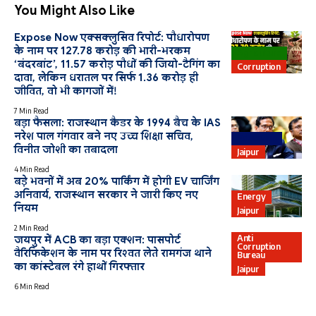
You Might Also Like
Expose Now एक्सक्लुसिव रिपोर्ट: पौधारोपण
के नाम पर 127.78 करोड़ की भारी-भरकम
Agriculture
‘बंदरबांट’, 11.57 करोड़ पौधों की जियो-टैगिंग का
Corruption
दावा, लेकिन धरातल पर सिर्फ 1.36 करोड़ ही
जीवित, वो भी कागजों में!
7 Min Read
बड़ा फैसला: राजस्थान कैडर के 1994 बैच के IAS
नरेश पाल गंगवार बने नए उच्च शिक्षा सचिव,
Education
विनीत जोशी का तबादला
Jaipur
4 Min Read
बड़े भवनों में अब 20% पार्किंग में होगी EV चार्जिंग
अनिवार्य, राजस्थान सरकार ने जारी किए नए
Energy
नियम
Jaipur
2 Min Read
Anti
जयपुर में ACB का बड़ा एक्शन: पासपोर्ट
Corruption
वैरिफिकेशन के नाम पर रिश्वत लेते रामगंज थाने
Bureau
का कांस्टेबल रंगे हाथों गिरफ्तार
Jaipur
6 Min Read