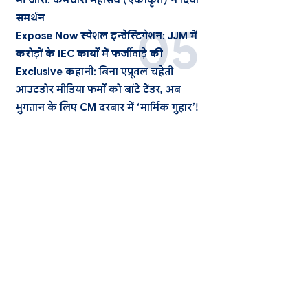
भी जारी: कर्मचारी महासंघ (एकीकृत) ने दिया
समर्थन
Expose Now स्पेशल इन्वेस्टिगेशन: JJM में
करोड़ों के IEC कार्यों में फर्जीवाड़े की
Exclusive कहानी: बिना एप्रूवल चहेती
आउटडोर मीडिया फर्मों को बांटे टेंडर, अब
भुगतान के लिए CM दरबार में ‘मार्मिक गुहार’!