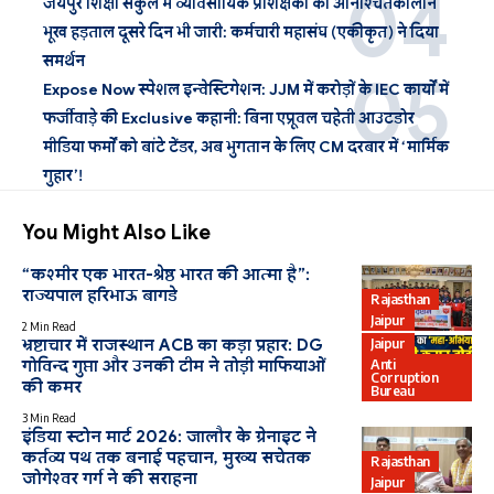
जयपुर शिक्षा संकुल में व्यावसायिक प्रशिक्षकों की अनिश्चितकालीन
भूख हड़ताल दूसरे दिन भी जारी: कर्मचारी महासंघ (एकीकृत) ने दिया
समर्थन
Expose Now स्पेशल इन्वेस्टिगेशन: JJM में करोड़ों के IEC कार्यों में
फर्जीवाड़े की Exclusive कहानी: बिना एप्रूवल चहेती आउटडोर
मीडिया फर्मों को बांटे टेंडर, अब भुगतान के लिए CM दरबार में ‘मार्मिक
गुहार’!
You Might Also Like
“कश्मीर एक भारत-श्रेष्ठ भारत की आत्मा है”:
राज्यपाल हरिभाऊ बागडे
Rajasthan
Jaipur
2 Min Read
Jaipur
भ्रष्टाचार में राजस्थान ACB का कड़ा प्रहार: DG
Anti
गोविन्द गुप्ता और उनकी टीम ने तोड़ी माफियाओं
Corruption
की कमर
Bureau
3 Min Read
इंडिया स्टोन मार्ट 2026: जालौर के ग्रेनाइट ने
कर्तव्य पथ तक बनाई पहचान, मुख्य सचेतक
Rajasthan
जोगेश्वर गर्ग ने की सराहना
Jaipur