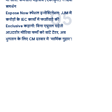
भी जारी: कर्मचारी महासंघ (एकीकृत) ने दिया
समर्थन
Expose Now स्पेशल इन्वेस्टिगेशन: JJM में
करोड़ों के IEC कार्यों में फर्जीवाड़े की
Exclusive कहानी: बिना एप्रूवल चहेती
आउटडोर मीडिया फर्मों को बांटे टेंडर, अब
भुगतान के लिए CM दरबार में ‘मार्मिक गुहार’!