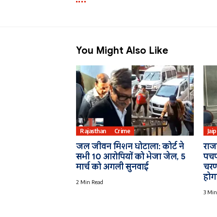
You Might Also Like
Rajasthan
Crime
Jai
जल जीवन मिशन घोटाला: कोर्ट ने
राज
सभी 10 आरोपियों को भेजा जेल, 5
पचप
मार्च को अगली सुनवाई
चरण 
होग
2 Min Read
3 Min