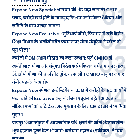
Trending
Expose Now Special: भ्रष्टाचार की भेंट चढ़ा सांगानेर CETP
प्लांट, करोड़ों खर्च होने के बावजूद फिल्टर प्लांट फेल! ठेकेदार और
समिति के बीच उलझा मामला
Expose Now Exclusive: ‘सुविधाएं जीरो, फिर रात में रुकें कैसे?’
शिक्षा विभाग के अजीबोगरीब फरमान पर मीना मंसूरिया ने खोल दी
पूरी पोल!”
करौली में DM अक्षय गोदारा का कड़ा एक्शन: पूर्व CMHO डॉ.
जयंतीलाल मीणा और संयुक्त निदेशक प्रेमकिशन समेत चार पर गाज,
डॉ. ओपी मीणा की चार्जशीट ड्रॉप, तत्कालीन CMHO बाबू पर लगाए
गंभीर षड्यंत्र के आरोप
Expose Now स्पेशल इन्वेस्टिगेशन: JJM में करोड़ों के IEC कार्यों में
फर्जीवाड़े की Exclusive कहानी: बिना एप्रूवल चहेती आउटडोर
मीडिया फर्मों को बांटे टेंडर, अब भुगतान के लिए CM दरबार में ‘मार्मिक
गुहार’!
जयपुर शिक्षा संकुल में व्यावसायिक प्रशिक्षकों की अनिश्चितकालीन
भूख हड़ताल दूसरे दिन भी जारी: कर्मचारी महासंघ (एकीकृत) ने दिया
समर्थन