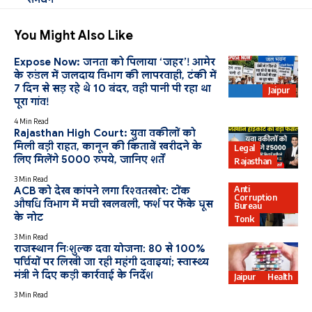
You Might Also Like
Expose Now: जनता को पिलाया ‘जहर’! आमेर
के रुंडल में जलदाय विभाग की लापरवाही, टंकी में
7 दिन से सड़ रहे थे 10 बंदर, वही पानी पी रहा था
PHED
Jaipur
पूरा गांव!
4 Min Read
Rajasthan High Court: युवा वकीलों को
मिली बड़ी राहत, कानून की किताबें खरीदने के
Legal
लिए मिलेंगे 5000 रुपये, जानिए शर्तें
Rajasthan
3 Min Read
Anti
ACB को देख कांपने लगा रिश्वतखोर: टोंक
Corruption
औषधि विभाग में मची खलबली, फर्श पर फेंके घूस
Bureau
के नोट
Tonk
3 Min Read
राजस्थान निःशुल्क दवा योजना: 80 से 100%
पर्चियों पर लिखी जा रही महंगी दवाइयां; स्वास्थ्य
मंत्री ने दिए कड़ी कार्रवाई के निर्देश
Jaipur
Health
3 Min Read