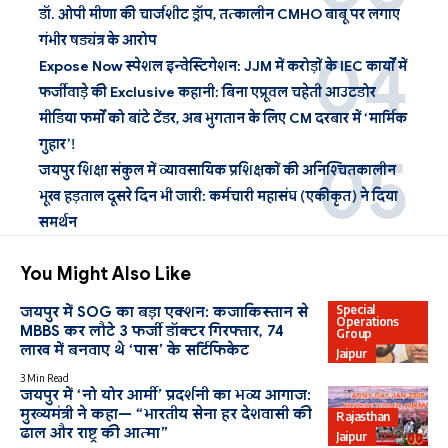
डॉ. ओपी मीणा की चार्जशीट ड्रॉप, तत्कालीन CMHO बाबू पर लगाए
गंभीर षड्यंत्र के आरोप
Expose Now स्पेशल इन्वेस्टिगेशन: JJM में करोड़ों के IEC कार्यों में
फर्जीवाड़े की Exclusive कहानी: बिना एप्रूवल चहेती आउटडोर
मीडिया फर्मों को बांटे टेंडर, अब भुगतान के लिए CM दरबार में ‘मार्मिक
गुहार’!
जयपुर शिक्षा संकुल में व्यावसायिक प्रशिक्षकों की अनिश्चितकालीन
भूख हड़ताल दूसरे दिन भी जारी: कर्मचारी महासंघ (एकीकृत) ने दिया
समर्थन
You Might Also Like
Special
जयपुर में SOG का बड़ा एक्शन: कजाकिस्तान से
Operations
MBBS कर लौटे 3 फर्जी डॉक्टर गिरफ्तार, 74
Group
लाख में बनवाए थे ‘पास’ के सर्टिफिकेट
Jaipur
3 Min Read
जयपुर में ‘नो योर आर्मी’ प्रदर्शनी का भव्य आगाज:
मुख्यमंत्री ने कहा— “भारतीय सेना हर देशवासी की
Rajasthan
ढाल और राष्ट्र की आत्मा”
Jaipur