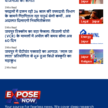
योजनाओं की सौगात
Jaipur
3 Min Read
फाइलों में दफन रही 36 साल की वफादारी: विभाग
के सामने गिड़गिड़ाता रहा चतुर्थ श्रेणी कर्मी , अब
अदालत दिलाएगी नियमितीकरण
Legal
Jaipur
5 Min Read
जयपुर डिस्कॉम का बड़ा फैसला: बिजली चोरी
(VCR) के मामलों में अपील की समय सीमा अब
Energy
60 दिन
Jaipur
3 Min Read
जयपुर में चेटीचंड पखवाड़े का आगाज़: ‘लाल जा
लाडा’ प्रतियोगिता से शुरू हुआ सिंधी संस्कृति का
Jaipur
महाकुंभ
Religion
2 Min Read
Your source for fearless news. We cover deep research