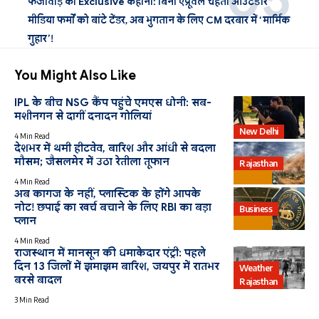
फर्जीवाड़े की Exclusive कहानी: बिना एप्रूवल चहेती आउटडोर
मीडिया फर्मों को बांटे टेंडर, अब भुगतान के लिए CM दरबार में ‘मार्मिक
गुहार’!
You Might Also Like
IPL के बीच NSG कैंप पहुंचे एमएस धोनी: सब-
मशीनगन से दागीं दनादन गोलियां
New Delhi
4 Min Read
देशभर में थमी हीटवेव, बारिश और आंधी से बदला
मौसम; जैसलमेर में उठा रेतीला तूफान
Rajasthan
Bharat
4 Min Read
अब कागज के नहीं, प्लास्टिक के होंगे आपके
नोट! छपाई का खर्च बचाने के लिए RBI का बड़ा
Business
प्लान
Bharat
4 Min Read
राजस्थान में मानसून की धमाकेदार एंट्री: पहले
दिन 13 जिलों में झमाझम बारिश, जयपुर में रातभर
Weather
बरसे बादल
Rajasthan
3 Min Read