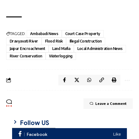
TAGGED:
Ambabadi News
Court Case Property
Dravyavati River
Flood Risk
Illegal Construction
Jaipur Encroachment
Land Mafia
Local Administration News
River Conservation
Waterlogging
Leave a Comment
Follow US
Facebook
Like