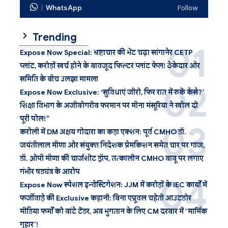
WhatsApp
Follow
Trending
Expose Now Special: भ्रष्टाचार की भेंट चढ़ा सांगानेर CETP
प्लांट, करोड़ों खर्च होने के बावजूद फिल्टर प्लांट फेल! ठेकेदार और
समिति के बीच उलझा मामला
Expose Now Exclusive: ‘सुविधाएं जीरो, फिर रात में रुकें कैसे?’
शिक्षा विभाग के अजीबोगरीब फरमान पर मीना मंसूरिया ने खोल दी
पूरी पोल!”
करौली में DM अक्षय गोदारा का कड़ा एक्शन: पूर्व CMHO डॉ.
जयंतीलाल मीणा और संयुक्त निदेशक प्रेमकिशन समेत चार पर गाज,
डॉ. ओपी मीणा की चार्जशीट ड्रॉप, तत्कालीन CMHO बाबू पर लगाए
गंभीर षड्यंत्र के आरोप
Expose Now स्पेशल इन्वेस्टिगेशन: JJM में करोड़ों के IEC कार्यों में
फर्जीवाड़े की Exclusive कहानी: बिना एप्रूवल चहेती आउटडोर
मीडिया फर्मों को बांटे टेंडर, अब भुगतान के लिए CM दरबार में ‘मार्मिक
गुहार’!