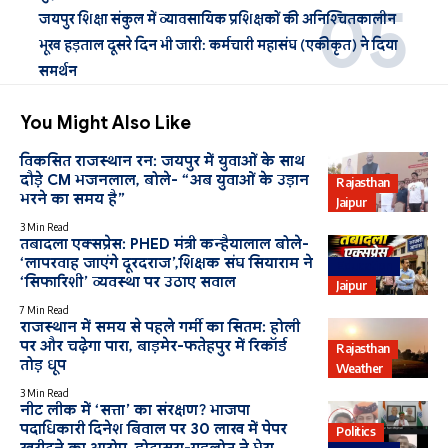
जयपुर शिक्षा संकुल में व्यावसायिक प्रशिक्षकों की अनिश्चितकालीन
भूख हड़ताल दूसरे दिन भी जारी: कर्मचारी महासंघ (एकीकृत) ने दिया
समर्थन
You Might Also Like
विकसित राजस्थान रन: जयपुर में युवाओं के साथ
दौड़े CM भजनलाल, बोले- “अब युवाओं के उड़ान
Rajasthan
भरने का समय है”
Jaipur
3 Min Read
तबादला एक्सप्रेस: PHED मंत्री कन्हैयालाल बोले-
‘लापरवाह जाएंगे दूरदराज’,शिक्षक संघ सियाराम ने
Education
‘सिफारिशी’ व्यवस्था पर उठाए सवाल
Jaipur
7 Min Read
राजस्थान में समय से पहले गर्मी का सितम: होली
पर और चढ़ेगा पारा, बाड़मेर-फतेहपुर में रिकॉर्ड
Rajasthan
तोड़ धूप
Weather
3 Min Read
नीट लीक में ‘सत्ता’ का संरक्षण? भाजपा
पदाधिकारी दिनेश बिवाल पर 30 लाख में पेपर
Politics