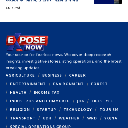
खरीदने का आरोप, डोटासरा-गहलोत ने घेरा
Education
4 Min Read
Your source for fearless news. We cover deep research
insights, investigative stories, sting operations, and the latest
breaking updates.
AGRICULTURE
BUSINESS
CAREER
ENTERTAINMENT
ENVIRONMENT
FOREST
HEALTH
INCOME TAX
INDUSTRIES AND COMMERCE
JDA
LIFESTYLE
RELIGION
STARTUP
TECHNOLOGY
TOURISM
TRANSPORT
UDH
WEATHER
WRD
YOJNA
SPECIAL OPERATIONS GROUP