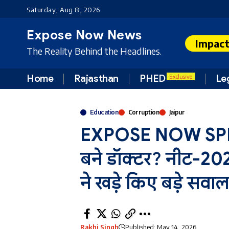
Saturday, Aug 8, 2026
Expose Now News
Impac
The Reality Behind the Headlines.
Home
Rajasthan
PHED
Le
Exclusive
Education
Corruption
Jaipur
EXPOSE NOW SPECIAL
बने डॉक्टर? नीट-202
ने खड़े किए बड़े सवाल
Rakhi Singh
Published: May 14, 2026