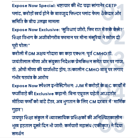
Expose Now Special: भ्रष्टाचार की भेंट चढ़ा सांगानेर CETP
प्लांट, करोड़ों खर्च होने के बावजूद फिल्टर प्लांट फेल! ठेकेदार और
समिति के बीच उलझा मामला
Expose Now Exclusive: ‘सुविधाएं जीरो, फिर रात में रुकें कैसे?’
शिक्षा विभाग के अजीबोगरीब फरमान पर मीना मंसूरिया ने खोल दी
पूरी पोल!”
करौली में DM अक्षय गोदारा का कड़ा एक्शन: पूर्व CMHO डॉ.
जयंतीलाल मीणा और संयुक्त निदेशक प्रेमकिशन समेत चार पर गाज,
डॉ. ओपी मीणा की चार्जशीट ड्रॉप, तत्कालीन CMHO बाबू पर लगाए
गंभीर षड्यंत्र के आरोप
Expose Now स्पेशल इन्वेस्टिगेशन: JJM में करोड़ों के IEC कार्यों में
फर्जीवाड़े की Exclusive कहानी: बिना एप्रूवल चहेती आउटडोर
मीडिया फर्मों को बांटे टेंडर, अब भुगतान के लिए CM दरबार में ‘मार्मिक
गुहार’!
जयपुर शिक्षा संकुल में व्यावसायिक प्रशिक्षकों की अनिश्चितकालीन
भूख हड़ताल दूसरे दिन भी जारी: कर्मचारी महासंघ (एकीकृत) ने दिया
समर्थन