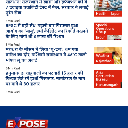
सावधान! राजस्थान में खांसी और इंफेक्शन की ये
7 दवाइयां क्वालिटी टेस्ट में फेल, सरकार ने लगाई
तुरंत रोक
Health
Jaipur
2 Min Read
Special
RPSC में बड़ी सेंध: पहली बार गिरफ्तार हुआ
Operations
आयोग का ‘बाबू’, डमी कैंडिडेट का रिकॉर्ड बदलने
Group
के लिए मांगी थी 8 लाख की रिश्वत
Jaipur
3 Min Read
मरुधरा के मौसम ने लिया ‘यू-टर्न’: थम गया
बारिश का दौर, पश्चिमी राजस्थान में 46°C वाली
Weather
भीषण लू का अलर्ट
Rajasthan
6 Min Read
Anti
हनुमानगढ़: चाहूवाली का पटवारी 15 हजार की
Corruption
रिश्वत लेते रंगे हाथों गिरफ्तार, नामांतरण के नाम
Bureau
पर मांगे थे 30 हजार
Hanumangarh
3 Min Read