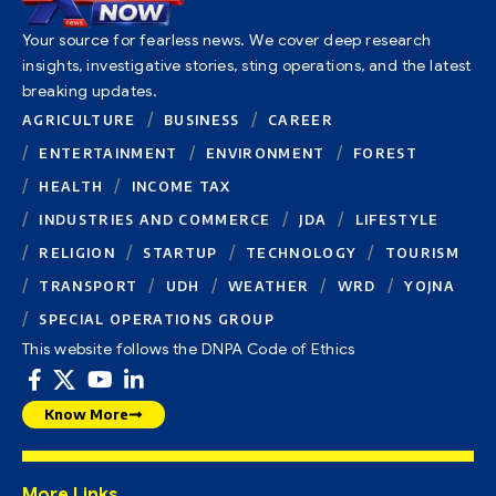
Your source for fearless news. We cover deep research
insights, investigative stories, sting operations, and the latest
breaking updates.
AGRICULTURE
BUSINESS
CAREER
ENTERTAINMENT
ENVIRONMENT
FOREST
HEALTH
INCOME TAX
INDUSTRIES AND COMMERCE
JDA
LIFESTYLE
RELIGION
STARTUP
TECHNOLOGY
TOURISM
TRANSPORT
UDH
WEATHER
WRD
YOJNA
SPECIAL OPERATIONS GROUP
This website follows the DNPA Code of Ethics
Know More
More Links