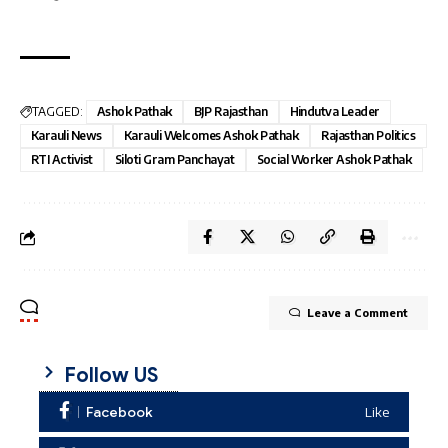
TAGGED:
Ashok Pathak
BJP Rajasthan
Hindutva Leader
Karauli News
Karauli Welcomes Ashok Pathak
Rajasthan Politics
RTI Activist
Siloti Gram Panchayat
Social Worker Ashok Pathak
Leave a Comment
Follow US
Facebook
Like