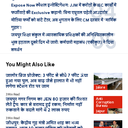
Expose Now स्पेशल इन्वेस्टिगेशन: JJM में करोड़ों के IEC कार्यों में
फर्जीवाड़े की Exclusive कहानी: बिना एप्रूवल चहेती आउटडोर
मीडिया फर्मों को बांटे टेंडर, अब भुगतान के लिए CM दरबार में ‘मार्मिक
गुहार’!
जयपुर शिक्षा संकुल में व्यावसायिक प्रशिक्षकों की अनिश्चितकालीन
भूख हड़ताल दूसरे दिन भी जारी: कर्मचारी महासंघ (एकीकृत) ने दिया
समर्थन
You Might Also Like
जालोर ब्रिज प्रोजेक्ट: 3 फीट से सीधे 7 फीट ऊंचा
हुआ नया पुल, अब बाढ़ जैसे हालात में भी नहीं
लगेगा स्टेशन रोड पर जाम
Jalore
3 Min Read
Anti
जयपुर नगर निगम का JEN 80 हजार की रिश्वत
Corruption
लेते ट्रैप: कार से बरामद हुई रकम; निर्माण नहीं
Bureau
रुकवाने के बदले मांगे थे 2 लाख रुपए
Jaipur
3 Min Read
जोधपुर: केंद्रीय गृह मंत्री अमित शाह का भव्य