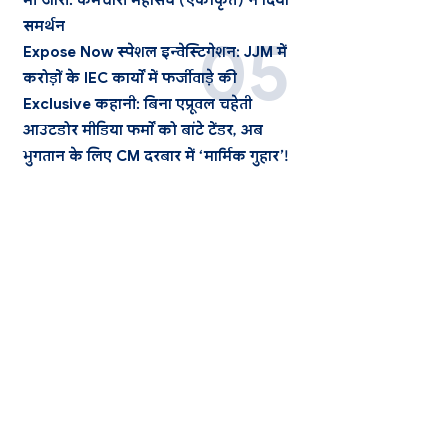
भी जारी: कर्मचारी महासंघ (एकीकृत) ने दिया
समर्थन
Expose Now स्पेशल इन्वेस्टिगेशन: JJM में
करोड़ों के IEC कार्यों में फर्जीवाड़े की
Exclusive कहानी: बिना एप्रूवल चहेती
आउटडोर मीडिया फर्मों को बांटे टेंडर, अब
भुगतान के लिए CM दरबार में ‘मार्मिक गुहार’!