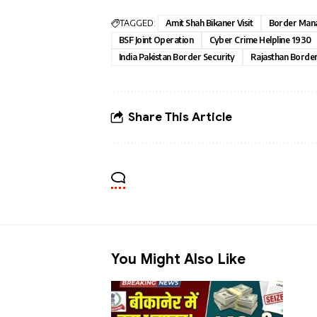
TAGGED:
Amit Shah Bikaner Visit
Border Mana
BSF Joint Operation
Cyber Crime Helpline 1930
India Pakistan Border Security
Rajasthan Border
Share This Article
You Might Also Like