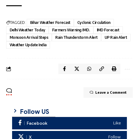
TAGGED:
Bihar Weather Forecast
Cyclonic Circulation
Delhi Weather Today
Farmers Warning IMD.
IMD Forecast
Monsoon Arrival Steps
Rain Thunderstorm Alert
UP Rain Alert
Weather Update India
Leave a Comment
Follow US
Facebook
Like
X
Follow