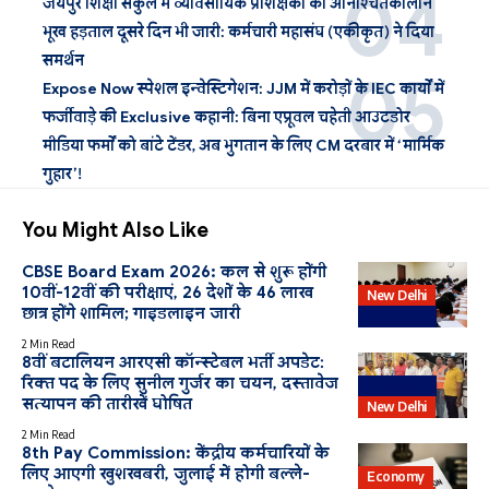
जयपुर शिक्षा संकुल में व्यावसायिक प्रशिक्षकों की अनिश्चितकालीन
भूख हड़ताल दूसरे दिन भी जारी: कर्मचारी महासंघ (एकीकृत) ने दिया
समर्थन
Expose Now स्पेशल इन्वेस्टिगेशन: JJM में करोड़ों के IEC कार्यों में
फर्जीवाड़े की Exclusive कहानी: बिना एप्रूवल चहेती आउटडोर
मीडिया फर्मों को बांटे टेंडर, अब भुगतान के लिए CM दरबार में ‘मार्मिक
गुहार’!
You Might Also Like
CBSE Board Exam 2026: कल से शुरू होंगी
10वीं-12वीं की परीक्षाएं, 26 देशों के 46 लाख
New Delhi
छात्र होंगे शामिल; गाइडलाइन जारी
Education
2 Min Read
8वीं बटालियन आरएसी कॉन्स्टेबल भर्ती अपडेट:
रिक्त पद के लिए सुनील गुर्जर का चयन, दस्तावेज
Education
सत्यापन की तारीखें घोषित
New Delhi
2 Min Read
8th Pay Commission: केंद्रीय कर्मचारियों के
लिए आएगी खुशखबरी, जुलाई में होगी बल्ले-
Economy