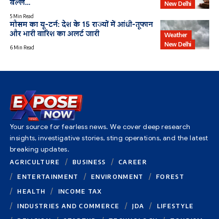
बल्ले…
New Delhi
5 Min Read
मौसम का यू-टर्न: देश के 15 राज्यों में आंधी-तूफान
और भारी बारिश का अलर्ट जारी
Weather
New Delhi
6 Min Read
Your source for fearless news. We cover deep research
insights, investigative stories, sting operations, and the latest
breaking updates.
AGRICULTURE
BUSINESS
CAREER
ENTERTAINMENT
ENVIRONMENT
FOREST
HEALTH
INCOME TAX
INDUSTRIES AND COMMERCE
JDA
LIFESTYLE