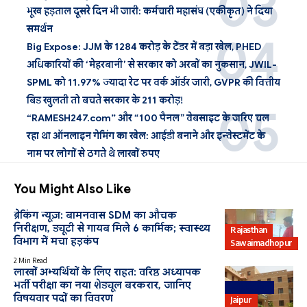
भूख हड़ताल दूसरे दिन भी जारी: कर्मचारी महासंघ (एकीकृत) ने दिया
समर्थन
Big Expose: JJM के 1284 करोड़ के टेंडर में बड़ा खेल, PHED
अधिकारियों की ‘मेहरबानी’ से सरकार को अरबों का नुकसान, JWIL-
SPML को 11.97% ज्यादा रेट पर वर्क ऑर्डर जारी, GVPR की वित्तीय
बिड खुलती तो बचते सरकार के 211 करोड़!
“RAMESH247.com” और “100 पैनल” वेबसाइट के जरिए चल
रहा था ऑनलाइन गेमिंग का खेल: आईडी बनाने और इन्वेस्टमेंट के
नाम पर लोगों से ठगते थे लाखों रुपए
You Might Also Like
ब्रेकिंग न्यूज़: बामनवास SDM का औचक
निरीक्षण, ड्यूटी से गायब मिले 6 कार्मिक; स्वास्थ्य
Rajasthan
विभाग में मचा हड़कंप
Sawaimadhopur
2 Min Read
लाखों अभ्यर्थियों के लिए राहत: वरिष्ठ अध्यापक
भर्ती परीक्षा का नया शेड्यूल बरकरार, जानिए
Education
विषयवार पदों का विवरण
Jaipur