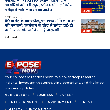
एसआई भर्ती-2021 रि-एग्जाम: हाईकोर्ट से
अभ्यर्थियों को बड़ी राहत, फॉर्म भरने वालों को भी
Education
परीक्षा में शामिल करने का आदेश
Jaipur
4 Min Read
80 करोड़ के कॉन्स्टीट्यूशन क्लब में निजी कंपनी
की मनमानी, कार्यक्रम के बीच से समेटा हाई-टी
काउंटर; आयोजकों ने जताई नाराजगी
Jaipur
2 Min Read
Your source for fearless news. We cover deep research
insights, investigative stories, sting operations, and the latest
breaking updates.
AGRICULTURE
BUSINESS
CAREER
ENTERTAINMENT
ENVIRONMENT
FOREST
HEALTH
INCOME TAX