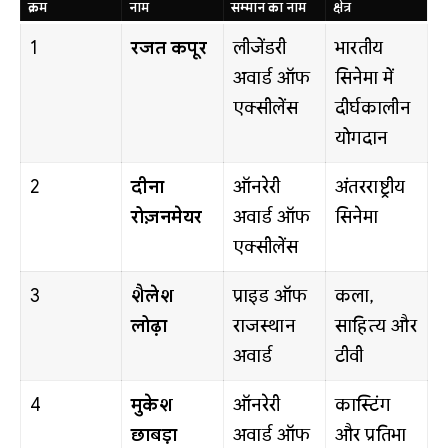
क्रम
नाम
सम्मान का नाम
क्षेत्र
1
रजत कपूर
लीजेंडरी
भारतीय
अवार्ड ऑफ
सिनेमा में
एक्सीलेंस
दीर्घकालीन
योगदान
2
दीना
ऑनरेरी
अंतरराष्ट्रीय
रोज़नमेयर
अवार्ड ऑफ
सिनेमा
एक्सीलेंस
3
शैलेश
प्राइड ऑफ
कला,
लोढ़ा
राजस्थान
साहित्य और
अवार्ड
टीवी
4
मुकेश
ऑनरेरी
कास्टिंग
छाबड़ा
अवार्ड ऑफ
और प्रतिभा