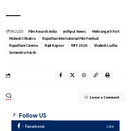
TAGGED:
Film Awards India
Jodhpur News
Mehrangarh Fort
Mukesh Chhabra
Rajasthan International Film Festival
Rajasthani Cinema
Rajit Kapoor
RIFF 2026
Shailesh Lodha
Somendra Harsh
Leave a Comment
Follow US
Facebook
Like