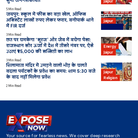
सुनीं जन-शिकायतें
Jaipur
5 Min Read
जयपुर: स्कूल में फीस का बड़ा खेल, ऑफिस
असिस्टेंट लाखों रुपए लेकर फरार, बनीपार्क थाने
Jaipur
में FIR दर्ज
Education
3 Min Read
छत पर चमकेगा ‘सूरज’ और जेब में बचेगा पैसा:
राजस्थान सौर ऊर्जा में देश में तीसरे नंबर पर, ऐसे
Energy
उठाएं ₹95,000 की सब्सिडी का लाभ
Jaipur
3 Min Read
शिलामाता मंदिर में उमड़ने वाली भीड़ के चलते
बदला पर्यटकों के प्रवेश का समय: शाम 5:30 बजे
Jaipur
के बाद नहीं मिलेगा प्रवेश
Religion
2 Min Read
Your source for fearless news. We cover deep research