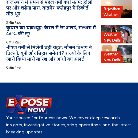
राजस्थान में समय से पहले गर्मी का सितम: होली
पर और चढ़ेगा पारा, बाड़मेर-फतेहपुर में रिकॉर्ड
Rajasthan
तोड़ धूप
Weather
3 Min Read
कुदरत का चक्रव्यूह: केरल में रेड अलर्ट, मरूधरा में
46°C की लू!
Weather
New Delhi
6 Min Read
भीषण गर्मी से मिलेगी बड़ी राहत: मौसम विभाग ने
दिल्ली, यूपी और बिहार समेत 17 राज्यों के लिए
Weather
जारी किया भारी बारिश और आंधी का अलर्ट
New Delhi
5 Min Read
Your source for fearless news. We cover deep research
insights, investigative stories, sting operations, and the latest
breaking updates.