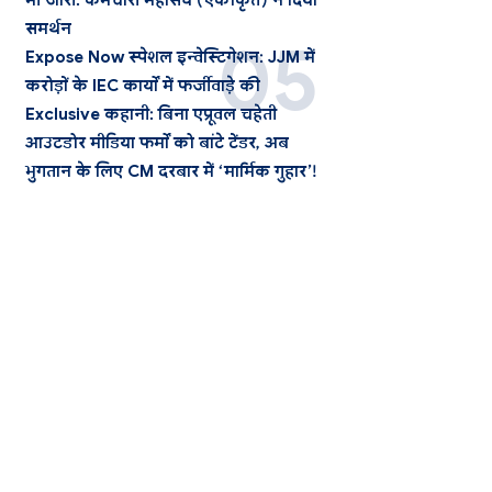
भी जारी: कर्मचारी महासंघ (एकीकृत) ने दिया
समर्थन
Expose Now स्पेशल इन्वेस्टिगेशन: JJM में
करोड़ों के IEC कार्यों में फर्जीवाड़े की
Exclusive कहानी: बिना एप्रूवल चहेती
आउटडोर मीडिया फर्मों को बांटे टेंडर, अब
भुगतान के लिए CM दरबार में ‘मार्मिक गुहार’!