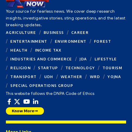
Your source for fearless news. We cover deep research
insights, investigative stories, sting operations, and the latest
breaking updates.
AGRICULTURE
BUSINESS
CAREER
ENTERTAINMENT
ENVIRONMENT
FOREST
HEALTH
INCOME TAX
INDUSTRIES AND COMMERCE
JDA
LIFESTYLE
RELIGION
STARTUP
TECHNOLOGY
TOURISM
TRANSPORT
UDH
WEATHER
WRD
YOJNA
SPECIAL OPERATIONS GROUP
This website follows the DNPA Code of Ethics
Know More