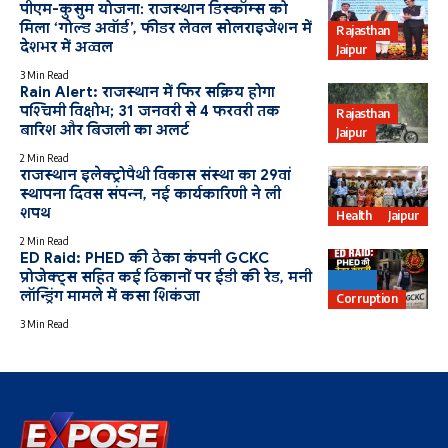
पीएम-कुसुम योजना: राजस्थान डिस्कॉम्स को
मिला ‘गोल्ड अवॉर्ड’, फीडर लेवल सोलराइजेशन में
Rajasthan
देशभर में अव्वल
Jaipur
3 Min Read
Rain Alert: राजस्थान में फिर सक्रिय होगा
पश्चिमी विक्षोभ; 31 जनवरी से 4 फरवरी तक
Rajasthan
बारिश और बिजली का अलर्ट
Jaipur
2 Min Read
राजस्थान इलेक्ट्रोपैथी विकास संस्था का 29वां
स्थापना दिवस संपन्न, नई कार्यकारिणी ने ली
शपथ
Health
Jaipur
2 Min Read
ED Raid: PHED की ठेका कंपनी GCKC
प्रोजेक्ट्स सहित कई ठिकानों पर ईडी की रेड, मनी
PHED
लॉन्ड्रिंग मामले में कसा शिकंजा
Corruption
3 Min Read