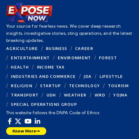
Your source for fearless news. We cover deep research
insights, investigative stories, sting operations, and the latest
breaking updates.
AGRICULTURE
BUSINESS
CAREER
ENTERTAINMENT
ENVIRONMENT
FOREST
HEALTH
INCOME TAX
INDUSTRIES AND COMMERCE
JDA
LIFESTYLE
RELIGION
STARTUP
TECHNOLOGY
TOURISM
TRANSPORT
UDH
WEATHER
WRD
YOJNA
SPECIAL OPERATIONS GROUP
This website follows the DNPA Code of Ethics
Know More