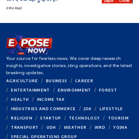
Jaipur
Crime
6 Min Read
Your source for fearless news. We cover deep research
insights, investigative stories, sting operations, and the latest
breaking updates.
AGRICULTURE
BUSINESS
CAREER
ENTERTAINMENT
ENVIRONMENT
FOREST
HEALTH
INCOME TAX
INDUSTRIES AND COMMERCE
JDA
LIFESTYLE
RELIGION
STARTUP
TECHNOLOGY
TOURISM
TRANSPORT
UDH
WEATHER
WRD
YOJNA
SPECIAL OPERATIONS GROUP