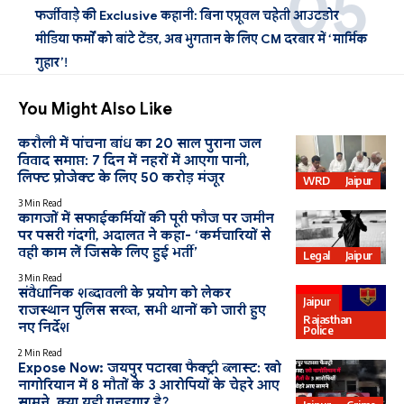
फर्जीवाड़े की Exclusive कहानी: बिना एप्रूवल चहेती आउटडोर
मीडिया फर्मों को बांटे टेंडर, अब भुगतान के लिए CM दरबार में ‘मार्मिक
गुहार’!
You Might Also Like
करौली में पांचना बांध का 20 साल पुराना जल
विवाद समाप्त: 7 दिन में नहरों में आएगा पानी,
लिफ्ट प्रोजेक्ट के लिए 50 करोड़ मंजूर
WRD
Jaipur
3 Min Read
कागजों में सफाईकर्मियों की पूरी फौज पर जमीन
पर पसरी गंदगी, अदालत ने कहा- ‘कर्मचारियों से
वही काम लें जिसके लिए हुई भर्ती’
Legal
Jaipur
3 Min Read
संवैधानिक शब्दावली के प्रयोग को लेकर
Jaipur
राजस्थान पुलिस सख्त, सभी थानों को जारी हुए
Rajasthan
नए निर्देश
Police
2 Min Read
Expose Now: जयपुर पटाखा फैक्ट्री ब्लास्ट: खो
नागोरियान में 8 मौतों के 3 आरोपियों के चेहरे आए
सामने, क्या यही गुनहगार है?