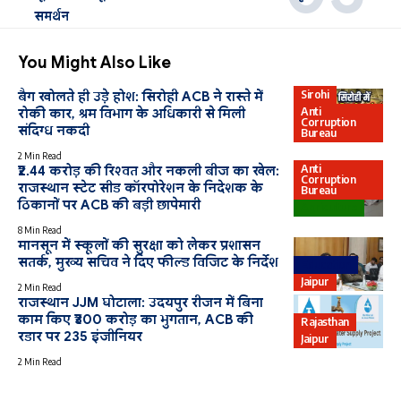
समर्थन
You Might Also Like
Sirohi
बैग खोलते ही उड़े होश: सिरोही ACB ने रास्ते में
Anti
रोकी कार, श्रम विभाग के अधिकारी से मिली
Corruption
संदिग्ध नकदी
Bureau
2 Min Read
Anti
₹2.44 करोड़ की रिश्वत और नकली बीज का खेल:
Corruption
राजस्थान स्टेट सीड कॉरपोरेशन के निदेशक के
Bureau
ठिकानों पर ACB की बड़ी छापेमारी
Agriculture
8 Min Read
मानसून में स्कूलों की सुरक्षा को लेकर प्रशासन
सतर्क, मुख्य सचिव ने दिए फील्ड विजिट के निर्देश
Education
Jaipur
2 Min Read
राजस्थान JJM घोटाला: उदयपुर रीजन में बिना
काम किए ₹300 करोड़ का भुगतान, ACB की
Rajasthan
रडार पर 235 इंजीनियर
Jaipur
2 Min Read