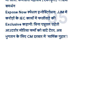
भी जारी: कर्मचारी महासंघ (एकीकृत) ने दिया
समर्थन
Expose Now स्पेशल इन्वेस्टिगेशन: JJM में
करोड़ों के IEC कार्यों में फर्जीवाड़े की
Exclusive कहानी: बिना एप्रूवल चहेती
आउटडोर मीडिया फर्मों को बांटे टेंडर, अब
भुगतान के लिए CM दरबार में ‘मार्मिक गुहार’!